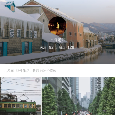
下海老江
92
126
关注
/
粉丝
共发布187件作品，收获1494个喜欢
8