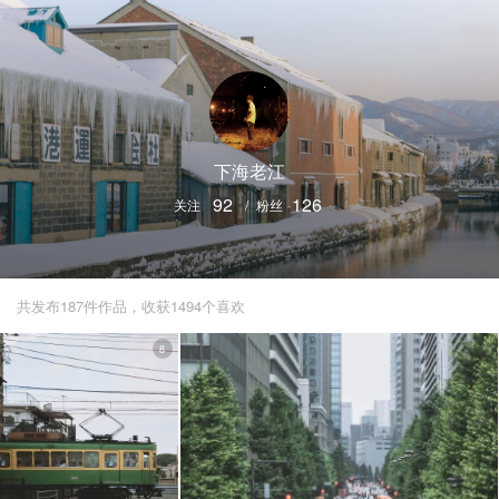
下海老江
92
126
关注
/
粉丝
共发布187件作品，收获1494个喜欢
8